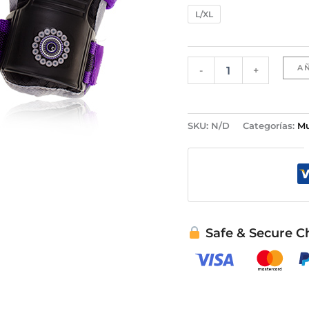
L/XL
A
-
+
SKU:
N/D
Categorías:
Mu
Safe & Secure C