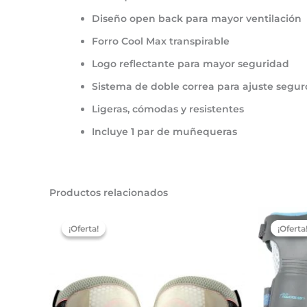
Diseño open back
para mayor ventilación
Forro
Cool Max
transpirable
Logo reflectante
para mayor seguridad
Sistema de doble correa
para ajuste segur
Ligeras, cómodas y resistentes
Incluye
1 par de muñequeras
Productos relacionados
El
El
precio
precio
¡Oferta!
¡Oferta!
¡Oferta
¡Oferta
original
actual
era:
es:
15,00 €.
6,00 €.