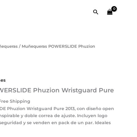
era:
es:
14,00 €.
8,90 €.
Buscar
equeras
/ Muñequeras POWERSLIDE Phuzion
ecio
tual
:
90 €.
nes
ERSLIDE Phuzion Wristguard Pure
Free Shipping
E Phuzion Wristguard Pure 2013
, con
diseño open
nspirable
y
doble correa de ajuste
. Incluyen
logo
seguridad y se venden en
pack de un par
. Ideales