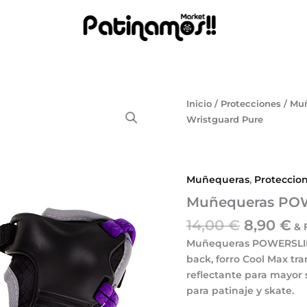
El
El
Muñequeras
Inicio
/
Protecciones
/
Muñ
POWERSLIDE
precio
pr
Wristguard Pure
Phuzion
original
ac
Wristguard
era:
es
Pure
14,00 €.
8,
cantidad
Muñequeras
,
Proteccio
Muñequeras POW
14,00
€
8,90
€
& 
Muñequeras POWERSLID
back
, forro
Cool Max tra
reflectante
para mayor 
para patinaje y skate.