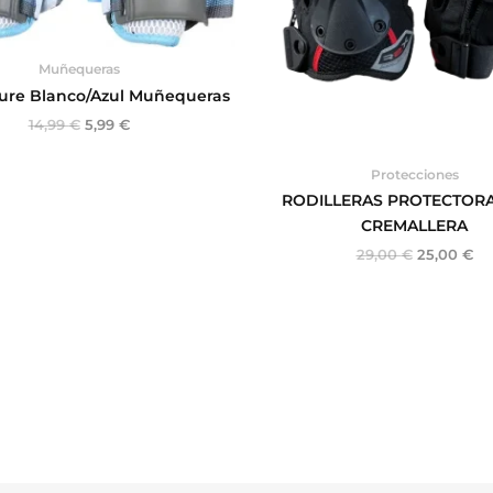
Muñequeras
Pure Blanco/Azul Muñequeras
14,99
€
5,99
€
Protecciones
RODILLERAS PROTECTOR
CREMALLERA
29,00
€
25,00
€