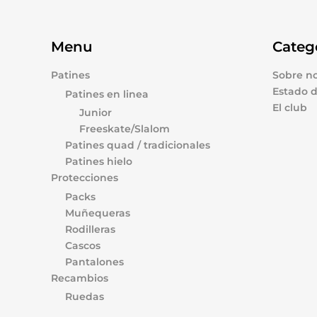
Menu
Categ
Patines
Sobre no
Estado d
Patines en linea
El club
Junior
Freeskate/Slalom
Patines quad / tradicionales
Patines hielo
Protecciones
Packs
Muñequeras
Rodilleras
Cascos
Pantalones
Recambios
Ruedas