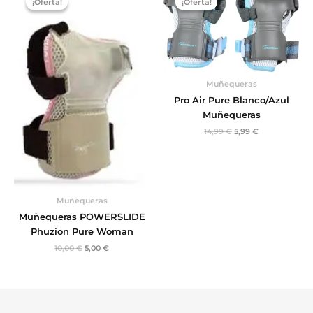
¡Oferta!
¡Oferta!
¡Oferta!
¡Oferta!
original
actual
original
actual
era:
es:
era:
es:
10,00 €.
5,00 €.
14,99 €.
5,99 €.
Muñequeras
Pro Air Pure Blanco/Azul
Muñequeras
14,99
€
5,99
€
Muñequeras
Muñequeras POWERSLIDE
Phuzion Pure Woman
10,00
€
5,00
€