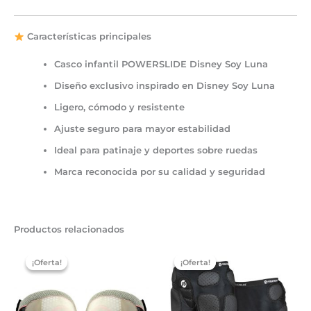
Características principales
Casco infantil
POWERSLIDE Disney Soy Luna
Diseño exclusivo inspirado en
Disney Soy Luna
Ligero, cómodo y resistente
Ajuste seguro para mayor estabilidad
Ideal para patinaje y deportes sobre ruedas
Marca reconocida por su calidad y seguridad
Productos relacionados
El
El
El
El
precio
precio
precio
precio
¡Oferta!
¡Oferta!
¡Oferta!
¡Oferta!
original
actual
original
actual
era:
es:
era:
es:
15,00 €.
6,00 €.
49,99 €.
30,00 €.