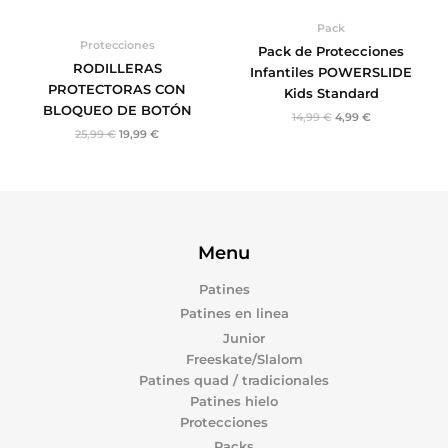
Pack
Protecciones
Pack de Protecciones
RODILLERAS
Infantiles POWERSLIDE
PROTECTORAS CON
Kids Standard
BLOQUEO DE BOTÓN
14,99
€
4,99
€
25,99
€
19,99
€
Menu
Patines
Patines en linea
Junior
Freeskate/Slalom
Patines quad / tradicionales
Patines hielo
Protecciones
Packs