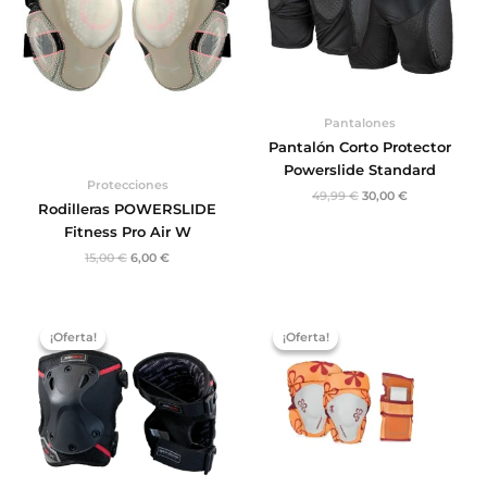
Pantalones
Pantalón Corto Protector
Powerslide Standard
Protecciones
49,99
€
30,00
€
Rodilleras POWERSLIDE
Fitness Pro Air W
15,00
€
6,00
€
El
El
El
El
precio
precio
precio
precio
¡Oferta!
¡Oferta!
¡Oferta!
¡Oferta!
original
actual
original
actual
era:
es:
era:
es:
25,99 €.
19,99 €.
14,99 €.
4,99 €.