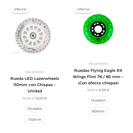
El
El
El
El
precio
precio
precio
precio
¡Oferta!
¡Oferta!
original
actual
original
actual
era:
es:
era:
es:
19,00 €.
12,00 €.
8,99 €.
6,99 €.
Recambios
Ruedas Flying Eagle RX
Recambios
Wings Flint 76 / 80 mm –
Rueda LED Lazerwheelz
¡Con efecto chispas!
110mm con Chispas –
8,99
€
6,99
€
Unidad
19,00
€
12,00
€
Ocasion
Ocasion
80mm
110mm