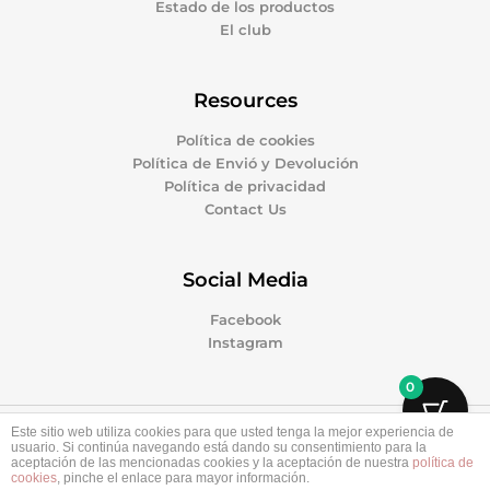
Estado de los productos
El club
Resources
Política de cookies
Política de Envió y Devolución
Política de privacidad
Contact Us
Social Media
Facebook
Instagram
0
Este sitio web utiliza cookies para que usted tenga la mejor experiencia de
Copyright © 2026 Patinamos Market | Powered by
usuario. Si continúa navegando está dando su consentimiento para la
aceptación de las mencionadas cookies y la aceptación de nuestra
política de
Patinamos Market
cookies
, pinche el enlace para mayor información.