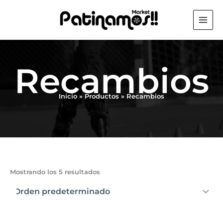
Ir
al
contenido
Recambios
Inicio
Productos
Recambios
Mostrando los 5 resultados
El
El
El
El