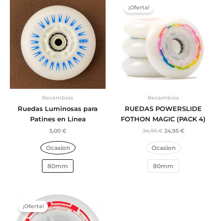
precio
precio
¡Oferta!
original
actual
era:
es:
34,95 €.
24,95 €.
Recambios
Recambios
Ruedas Luminosas para
RUEDAS POWERSLIDE
Patines en Línea
FOTHON MAGIC (PACK 4)
5,00
€
34,95
€
24,95
€
Ocasion
Ocasion
80mm
80mm
El
El
precio
precio
¡Oferta!
original
actual
era:
es: