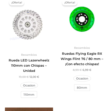
precio
precio
precio
precio
¡Oferta!
¡Oferta!
original
actual
original
actual
era:
es:
era:
es:
19,00 €.
12,00 €.
8,99 €.
6,99 €.
Recambios
Ruedas Flying Eagle RX
Recambios
Wings Flint 76 / 80 mm –
Rueda LED Lazerwheelz
¡Con efecto chispas!
110mm con Chispas –
8,99
€
6,99
€
Unidad
19,00
€
12,00
€
Ocasion
Ocasion
80mm
110mm
El
El